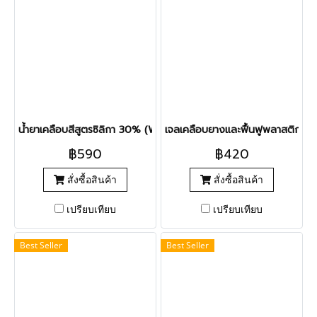
น้ำยาเคลือบสีสูตรซิลิกา 30% (WIBWUB Phoenix)
เจลเคลือบยางและฟื้นฟูพลาสติก สู
฿590
฿420
สั่งซื้อสินค้า
สั่งซื้อสินค้า
เปรียบเทียบ
เปรียบเทียบ
Best Seller
Best Seller