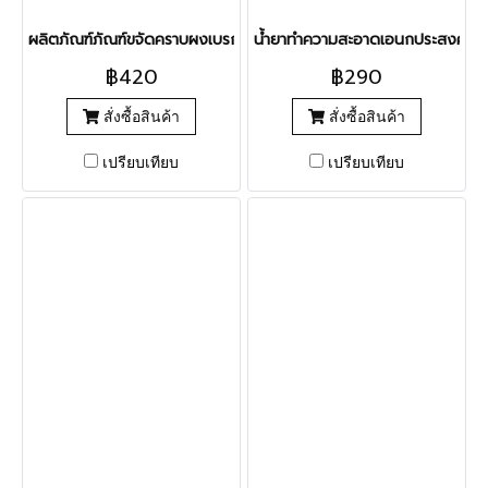
ผลิตภัณฑ์ภัณฑ์ขจัดคราบผงเบรก (WIBWUB Steel)
น้ำยาทำความสะอาดเอนกประสงค์ 
฿420
฿290
สั่งซื้อสินค้า
สั่งซื้อสินค้า
เปรียบเทียบ
เปรียบเทียบ