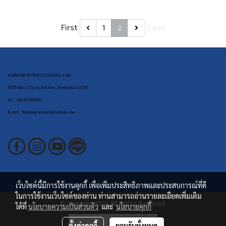
First
Last
1
2
WIBWUB HYPER CLEANING CAR
48/20 Moo.1 Tha it, Pak kret , Nonthaburi 11120
Tel : +66 853996569
E-mail : Nextstepcarworld@outlook.com
เว็บไซต์นี้มีการใช้งานคุกกี้ เพื่อเพิ่มประสิทธิภาพและประสบการณ์ที่ดี
ในการใช้งานเว็บไซต์ของท่าน ท่านสามารถอ่านรายละเอียดเพิ่มเติม
© Copyright 2020 All Rights Reserved.
ได้ที่
นโยบายความเป็นส่วนตัว
และ
นโยบายคุกกี้
ผู้เข้าชมวันนี้
335
ตั้งค่าคุกกี้
ยอมรับทั้งหมด