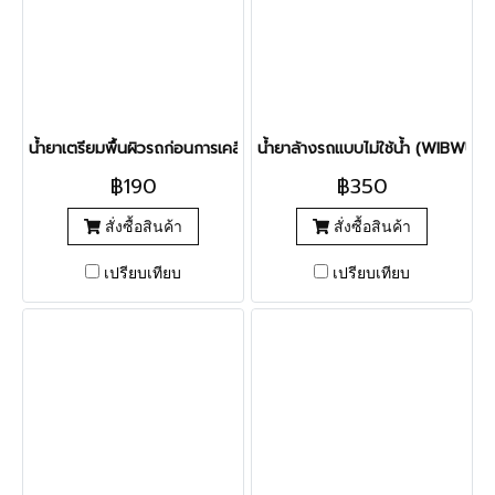
น้ำยาเตรียมพื้นผิวรถก่อนการเคลือบสี (WIBWUB Paint Prep)
น้ำยาล้างรถแบบไม่ใช้น้ำ (WIBWUB
฿190
฿350
สั่งซื้อสินค้า
สั่งซื้อสินค้า
เปรียบเทียบ
เปรียบเทียบ