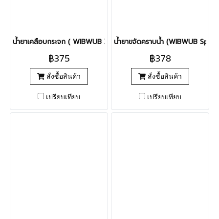
น้ำยาเคลือบกระจก ( WIBWUB X-Glass Shield )
น้ำยาขจัดคราบน้ำ (WIBWUB Spot 
฿375
฿378
สั่งซื้อสินค้า
สั่งซื้อสินค้า
เปรียบเทียบ
เปรียบเทียบ