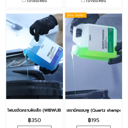
เปรียบเทียบ
เปรียบเทียบ
Best Seller
โฟมขจัดคราบฝังลึก (WIBWUB Deep clean)
เซรามิคแชมพู (Quartz shampoo)
฿350
฿195