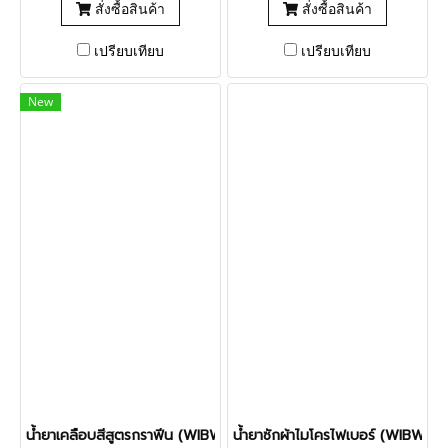
สั่งซื้อสินค้า
สั่งซื้อสินค้า
เปรียบเทียบ
เปรียบเทียบ
New
น้ำยาเคลือบสีสูตรกราฟีน (WIBWUB Graphene sealant)
น้ำยาซักผ้าไมโครไฟเบอร์ (WIBWUB