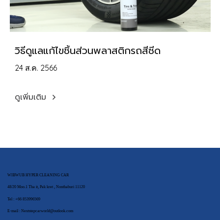
วิธีดูแลแก้ไขชิ้นส่วนพลาสติกรถสีซีด
24 ส.ค. 2566
ดูเพิ่มเติม
WIBWUB HYPER CLEANING CAR
48/20 Moo.1 Tha it, Pak kret , Nonthaburi 11120
Tel : +66 853996569
E-mail : Nextstepcarworld@outlook.com