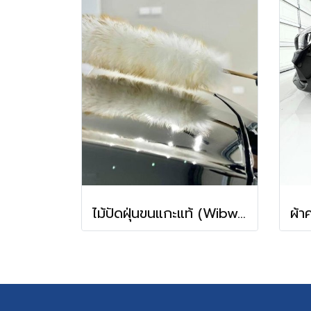
ไม้ปัดฝุ่นขนแกะแท้ (Wibwub wool duster )