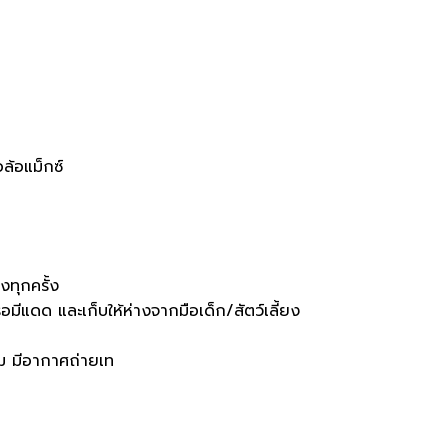
ล้อแม็กซ์
ทุกครั้ง
หรือมีแดด และเก็บให้ห่างจากมือเด็ก/สัตว์เลี้ยง
ม มีอากาศถ่ายเท