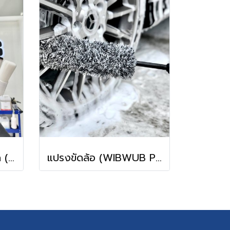
เซทแปรงทำความสะอาด (Promotion WIBWUB Brush)
แปรงขัดล้อ (WIBWUB Premium Wheel brush)