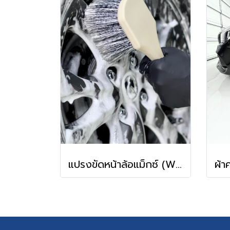
แปรงขัดหน้าล้อแม็กซ์ (WIBWUB Front Wheel Brush)