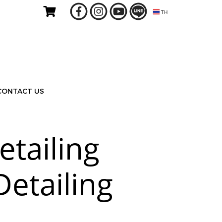
TH
CONTACT US
etailing
etailing