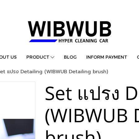
OUT US
PRODUCT
BLOG
INFORM PAYMENT
et แปรง Detailing (WIBWUB Detailing brush)
Set แปรง D
(WIBWUB D
brush)