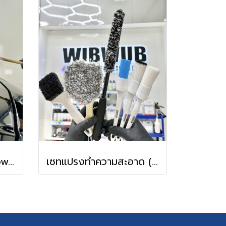
ไม้ปัดฝุ่นขนแกะแท้ (Wibwub wool duster )
เซทแปรงทำความสะอาด (Promotion WIBWUB Brush)