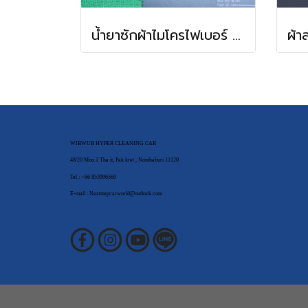
น้ำยาซักผ้าไมโครไฟเบอร์ (WIBWUB Microfiber Wash)
WIBWUB HYPER CLEANING CAR
48/20 Moo.1 Tha it, Pak kret , Nonthaburi 11120
Tel : +66 853996569
E-mail : Nextstepcarworld@outlook.com