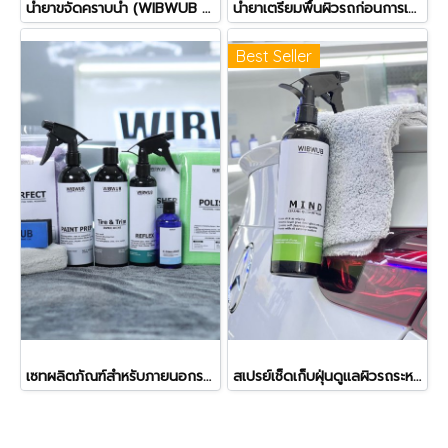
น้ำยาขจัดคราบน้ำ (WIBWUB Spot Clean)
น้ำยาเตรียมพื้นผิวรถก่อนการเคลือบสี (WIBWUB Paint Prep)
Best Seller
เซทผลิตภัณฑ์สำหรับภายนอกรถยนต์ (Exterior Set)
สเปรย์เช็ดเก็บฝุ่นดูแลผิวรถระหว่างวัน (WIBWUB MIND Detailer)